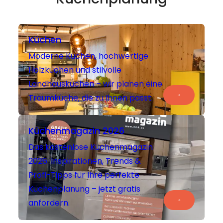
Küchen
Moderne Küchen, hochwertige
Holzküchen und stilvolle
Landhausküchen – wir planen eine
Traumküche, die zu Ihnen passt.
Küchenmagazin 2026
Das kostenlose Küchenmagazin
2026: Inspirationen, Trends &
Profi-Tipps für Ihre perfekte
Küchenplanung – jetzt gratis
anfordern.