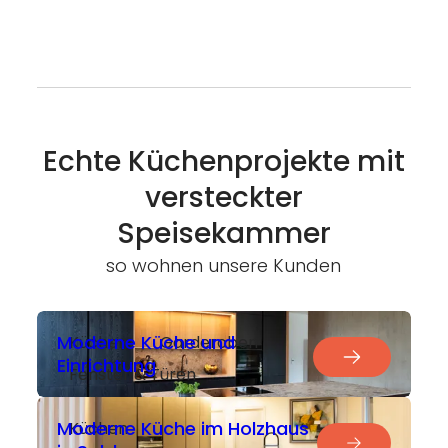
Echte Küchenprojekte mit
versteckter
Speisekammer
so wohnen unsere Kunden
Moderne Küche und
Küchen
Garderoben
Einrichtung
Fenster & Türen
Moderne Küche im Holzhaus
Küchen