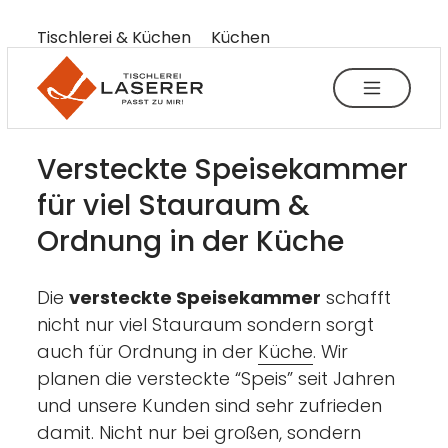
----
Tischlerei & Küchen
Küchen
Versteckte Speisekammer
Zum Haupt-Inhalt springen
Zur Menü-Navigation springen
Zum Footer springen
AK + 3
AK + 1
AK + 2
Versteckte Speisekammer
für viel Stauraum &
Ordnung in der Küche
Die
versteckte Speisekammer
schafft
nicht nur viel Stauraum sondern sorgt
auch für Ordnung in der
Küche
. Wir
planen die versteckte “Speis” seit Jahren
und unsere Kunden sind sehr zufrieden
damit. Nicht nur bei großen, sondern