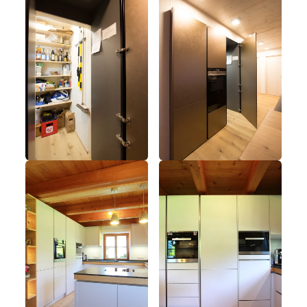
----
----