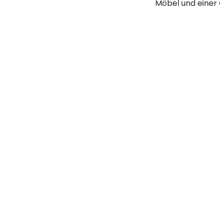
Möbel und einer 
Sie haben
Wir beraten Sie gerne!