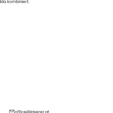
dda kombiniert.
erin
office@laserer.at