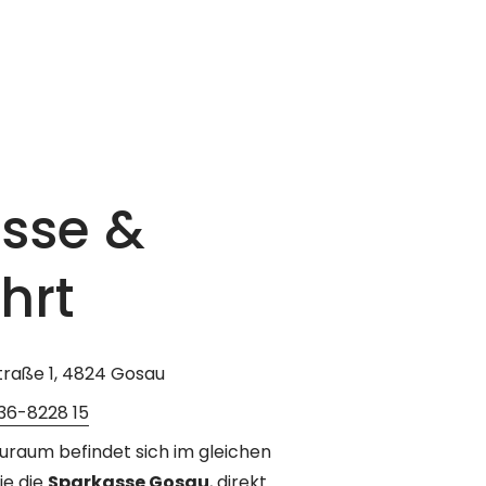
-----
um Gosau 
sse &
hrt
raße 1, 4824 Gosau
36-8228 15
uraum befindet sich im gleichen
e die
Sparkasse Gosau
, direkt