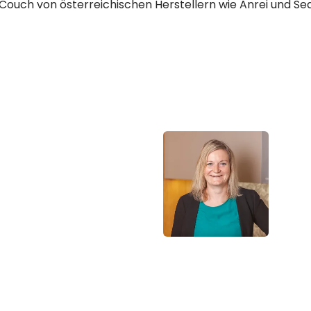
Couch von österreichischen Herstellern wie Anrei und Se
 Fragen?
Elisabeth Laserer
Küchen- & Wohnraumplan
+43-676-9716238