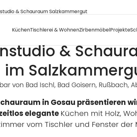
----
studio & Schauraum Salzkammergut
Küchen
Tischlerei & Wohnen
Zirbenmöbel
Projekte
Sc
nstudio & Schaur
 im Salzkammerg
hbar von Bad Ischl, Bad Goisern, Rußbach, 
Schauraum in Gosau präsentieren w
zeitlos elegante
Küchen mit Holz, Wo
zimmer vom Tischler und Fenster der