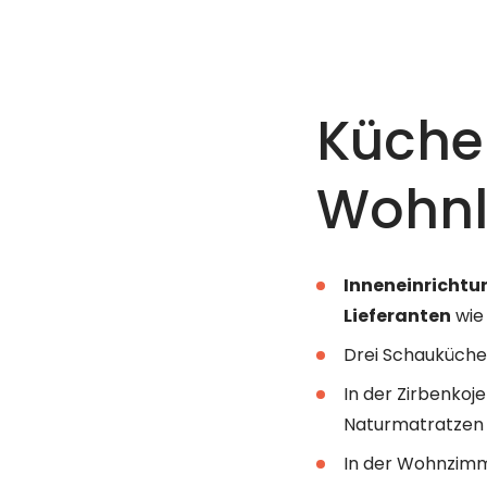
Küche
Wohnl
Inneneinricht
Lieferanten
wi
Drei Schauküchen
In der Zirbenko
Naturmatratzen 
In der Wohnzimme