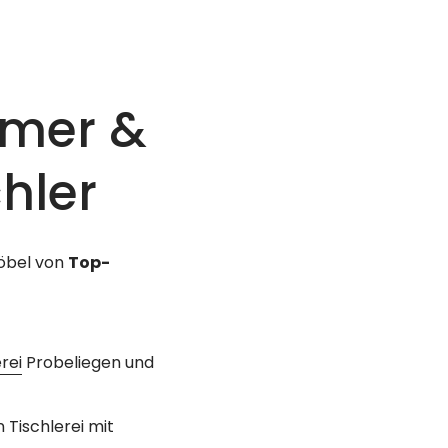
mmer &
hler
Möbel von
Top-
rei
Probeliegen und
Tischlerei mit