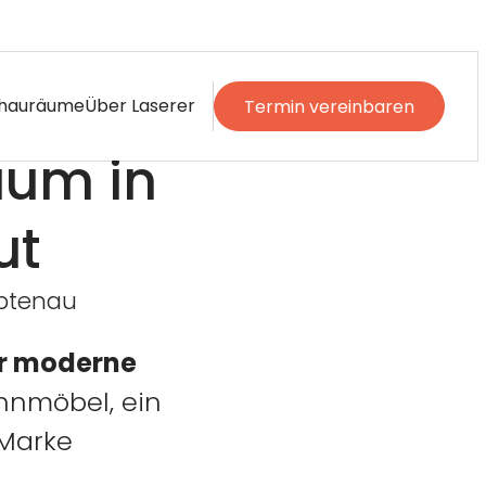
-----
hauräume
Über Laserer
Termin vereinbaren
aum in
ut
Abtenau
ir moderne
hnmöbel, ein
 Marke