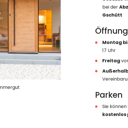
bei der
Abz
Gschütt
Öffnung
Montag bi
17 Uhr
Freitag
vo
Außerhalb
Vereinbar
ammergut
Parken
Sie können
kostenlos