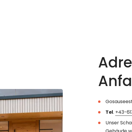
----
dio & Schaura
mmergut
nster | Wohnen
Adre
Anfa
Gosauseest
Tel
.
+43-61
Unser Scha
Gebäude wi