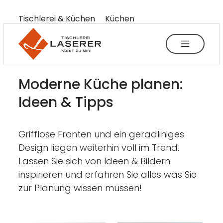
----
Tischlerei & Küchen
Küchen
Moderne Küchen
Zum Haupt-Inhalt springen
Zur Menü-Navigation springen
Zum Footer springen
AK + 3
AK + 1
AK + 2
Moderne Küche planen:

Ideen & Tipps
Grifflose Fronten und ein geradliniges
Design liegen weiterhin voll im Trend.
Lassen Sie sich von Ideen & Bildern
inspirieren und erfahren Sie alles was Sie
zur Planung wissen müssen!