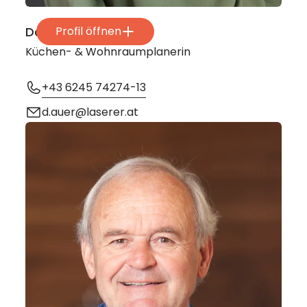
Daniela Auer
Profil öffnen
Küchen- & Wohnraumplanerin
+43 6245 74274-13
d.auer@laserer.at