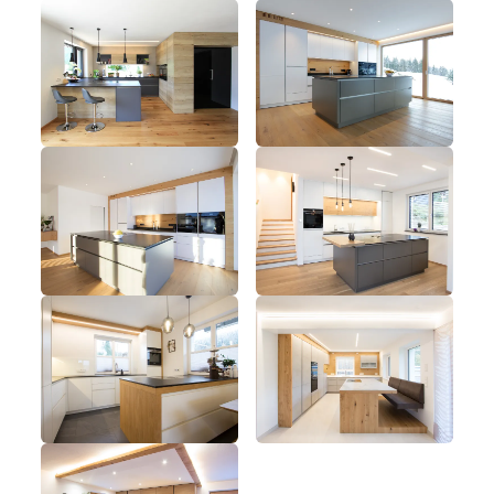
----
----