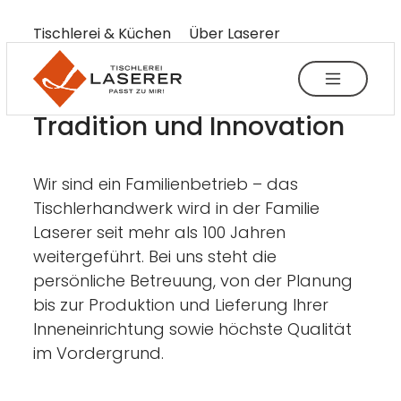
----
Tischlerei & Küchen
Über Laserer
Zum Haupt-Inhalt springen
Zur Menü-Navigation springen
Zum Footer springen
AK + 3
AK + 1
AK + 2
Tradition und Innovation
Wir sind ein Familienbetrieb – das
Tischlerhandwerk wird in der Familie
Laserer seit mehr als 100 Jahren
weitergeführt. Bei uns steht die
persönliche Betreuung, von der Planung
bis zur Produktion und Lieferung Ihrer
Inneneinrichtung sowie höchste Qualität
im Vordergrund.