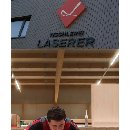
----
----