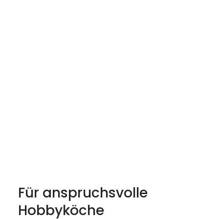
----
----
Für anspruchsvolle
Gaggenau Einbaugeräte in
Hobbyköche