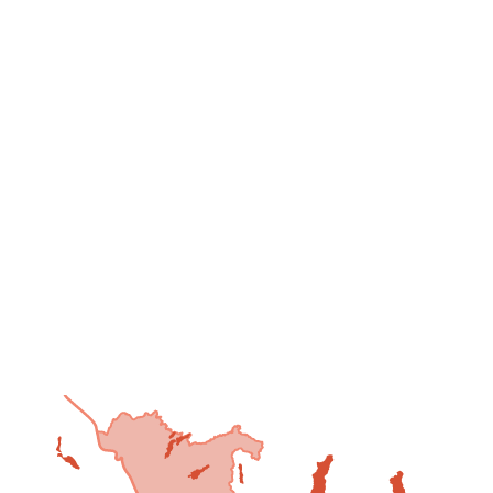
+43 624 57 42 74
office@laserer.at
Laserer Tischlerei GmbH
+43 613 68 22 8
office@laserer.at