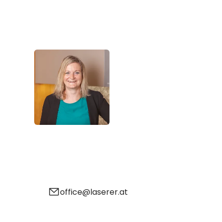
----
Sie haben Fragen?
Wir beraten Sie gerne!
----
Elisabeth Laserer
Küchen- & Wohnraumplanung
+43-676-9716238
office@laserer.at