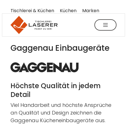
----
Tischlerei & Küchen
Küchen
Marken
Gaggenau
Zum Haupt-Inhalt springen
Zur Menü-Navigation springen
Zum Footer springen
AK + 3
AK + 1
AK + 2
Höchste Qualität in jedem
Detail
Viel Handarbeit und höchste Ansprüche
an Qualität und Design zeichnen die
Gaggenau Kücheneinbaugeräte aus.