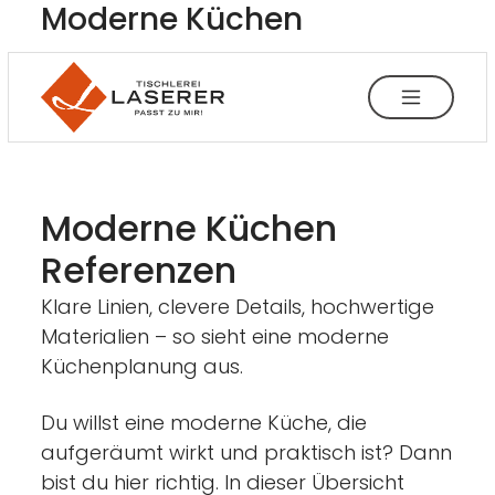
----
Moderne Küchen
Tischlerei & Küchen
Projekte
Zum Haupt-Inhalt springen
Zur Menü-Navigation springen
Zum Footer springen
Moderne Küchen
AK + 3
AK + 1
AK + 2
Moderne Küchen
Referenzen
Klare Linien, clevere Details, hochwertige
Materialien – so sieht eine moderne
Küchenplanung aus.
Du willst eine moderne Küche, die
aufgeräumt wirkt und praktisch ist? Dann
bist du hier richtig. In dieser Übersicht