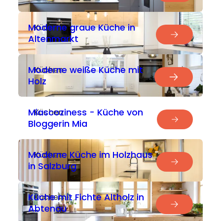
----
Moderne graue Küche in
Küchen
Altenmarkt
Moderne weiße Küche mit
Küchen
Holz
Miascoziness - Küche von
Küchen
Bloggerin Mia
Moderne Küche im Holzhaus
Küchen
in Salzburg
Küche mit Fichte Altholz in
Küchen
Abtenau