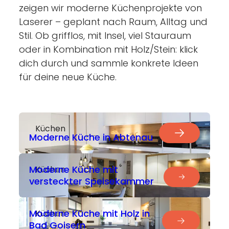
----
zeigen wir moderne Küchenprojekte von
Laserer – geplant nach Raum, Alltag und
Stil. Ob grifflos, mit Insel, viel Stauraum
oder in Kombination mit Holz/Stein: klick
dich durch und sammle konkrete Ideen
----
für deine neue Küche.
Küchen
Moderne Küche in Abtenau
Moderne Küche mit
Küchen
versteckter Speisekammer
Moderne Küche mit Holz in
Küchen
Bad Goisern